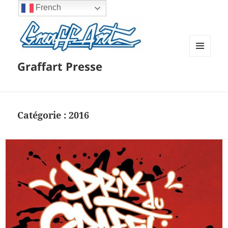
French
MENU
Graffart Presse
ET
WIDGETS
Catégorie :
2016