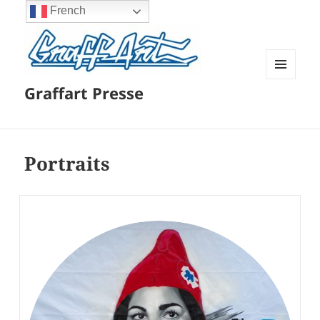
French
MENU
Graffart Presse
ET
WIDGETS
Portraits