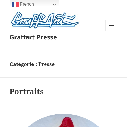
French
MENU
Graffart Presse
ET
WIDGETS
Catégorie :
Presse
Portraits