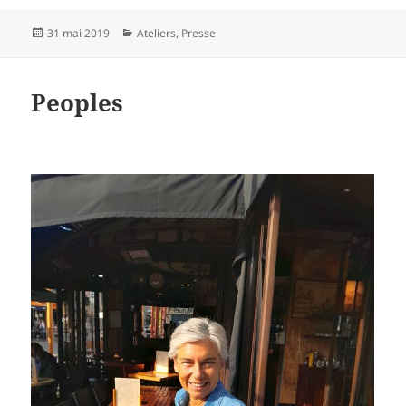
Publié
Catégories
31 mai 2019
Ateliers
,
Presse
le
Peoples