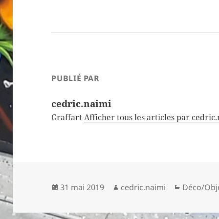
PUBLIÉ PAR
cedric.naimi
Graffart
Afficher tous les articles par cedric
Publié
Auteur
Catégorie
31 mai 2019
cedric.naimi
Déco/Obje
le