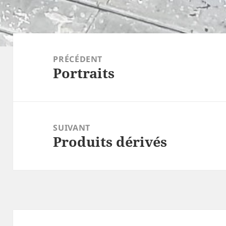
Navigation
de
PRÉCÉDENT
Portraits
l’article
Article
précédent :
SUIVANT
Produits dérivés
Article
suivant :