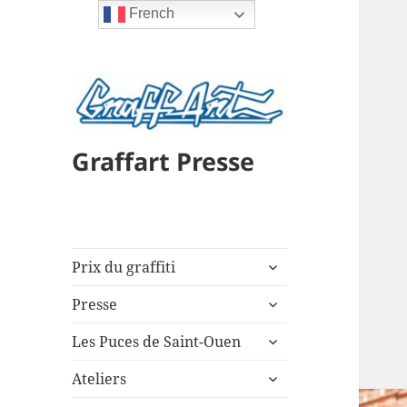
French
Graffart Presse
ouvrir
Prix du graffiti
le
ouvrir
sous-
Presse
le
menu
ouvrir
sous-
Les Puces de Saint-Ouen
le
menu
ouvrir
sous-
Ateliers
le
menu