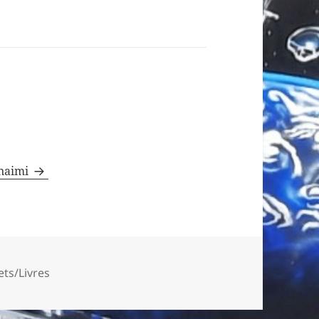
.naimi
s
ts/Livres