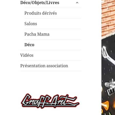
ouvrir
sous-
Déco/Objets/Livres
le
menu
sous-
Produits dérivés
menu
Salons
Pacha Mama
Déco
Vidéos
Présentation association